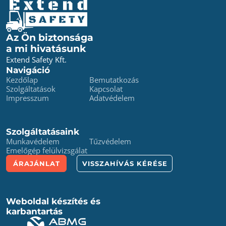
Az Ön biztonsága
a mi hivatásunk
Extend Safety Kft.
Navigáció
Kezdőlap
Bemutatkozás
Szolgáltatások
Kapcsolat
Impresszum
Adatvédelem
Szolgáltatásaink
Munkavédelem
Tűzvédelem
Emelőgép felülvizsgálat
ÁRAJÁNLAT
VISSZAHÍVÁS KÉRÉSE
Weboldal készítés és
karbantartás