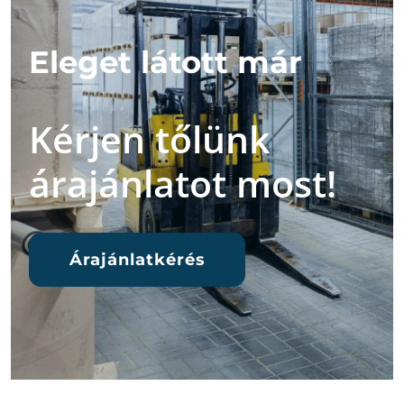
Eleget látott már
Kérjen tőlünk
árajánlatot most!
Árajánlatkérés