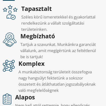
Tapasztalt
Széles körű ismeretekkel és gyakorlattal
rendelkezünk a vállalt szolgáltatási
területeinken.
Megbízható
Tartjuk a szavunkat. Munkánkra garanciát
vállalunk, amit megígértünk az feltétlenül
be is tartjuk!
Komplex
A munkabiztonság területeit összefogva
nagy hangsúlyt fektetünk a sokszor
összetett és átláthatatlan jogszabályoknak
való megfelelőségnek
Alapos
Nem kell attól rettegnie, hogy ellenőrzés