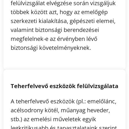
felülvizsgálat elvégzése során vizsgáljuk
többek között azt, hogy az emelőgép
szerkezeti kialakítása, gépészeti elemei,
valamint biztonsági berendezései
megfelelnek-e az érvényben lévő
biztonsági követelményeknek.
Teherfelvevő eszközök felülvizsgálata
A teherfelvevő eszközök (pl.: emelőlánc,
acélsodrony kötél, műanyag heveder,
stb.) az emelési műveletek egyik
legkritikusabb és tapasztalataink szerint