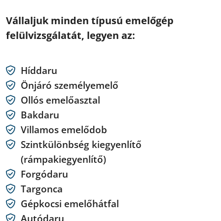
Vállaljuk minden típusú emelőgép
felülvizsgálatát, legyen az:
Híddaru
Önjáró személyemelő
Ollós emelőasztal
Bakdaru
Villamos emelődob
Szintkülönbség kiegyenlítő
(rámpakiegyenlítő)
Forgódaru
Targonca
Gépkocsi emelőhátfal
Autódaru