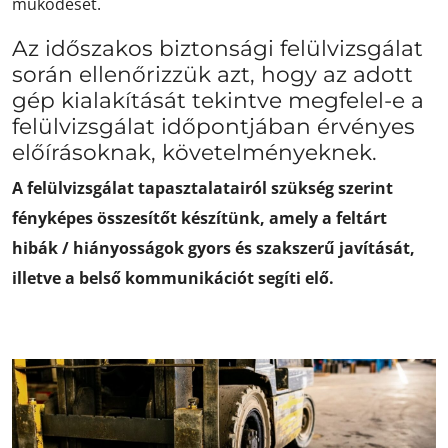
működését.
Az időszakos biztonsági felülvizsgálat
során ellenőrizzük azt, hogy az adott
gép kialakítását tekintve megfelel-e a
felülvizsgálat időpontjában érvényes
előírásoknak, követelményeknek.
A felülvizsgálat tapasztalatairól szükség szerint
fényképes összesítőt készítünk, amely a feltárt
hibák / hiányosságok gyors és szakszerű javítását,
illetve a belső kommunikációt segíti elő.