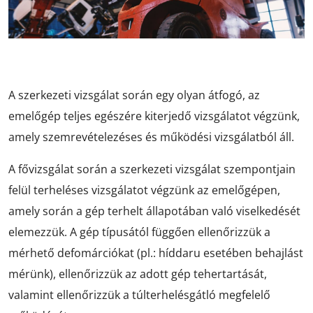
A szerkezeti vizsgálat során egy olyan átfogó, az
emelőgép teljes egészére kiterjedő vizsgálatot végzünk,
amely szemrevételezéses és működési vizsgálatból áll.
A fővizsgálat során a szerkezeti vizsgálat szempontjain
felül terheléses vizsgálatot végzünk az emelőgépen,
amely során a gép terhelt állapotában való viselkedését
elemezzük. A gép típusától függően ellenőrizzük a
mérhető defomárciókat (pl.: híddaru esetében behajlást
mérünk), ellenőrizzük az adott gép tehertartását,
valamint ellenőrizzük a túlterhelésgátló megfelelő