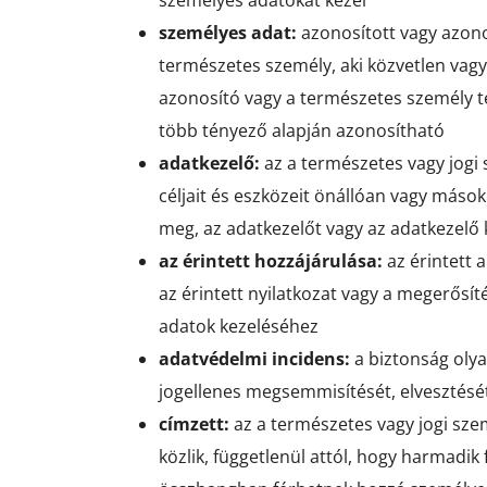
személyes adatokat kezel
személyes adat:
azonosított vagy azon
természetes személy, aki közvetlen vag
azonosító vagy a természetes személy tes
több tényező alapján azonosítható
adatkezelő:
az a természetes vagy jogi
céljait és eszközeit önállóan vagy mások
meg, az adatkezelőt vagy az adatkezelő 
az érintett hozzájárulása:
az érintett 
az érintett nyilatkozat vagy a megerősíté
adatok kezeléséhez
adatvédelmi incidens:
a biztonság olya
jogellenes megsemmisítését, elvesztését
címzett:
az a természetes vagy jogi sze
közlik, függetlenül attól, hogy harmadik