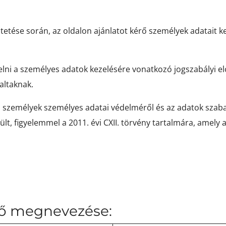
etése során, az oldalon ajánlatot kérő személyek adatait ke
lelni a személyes adatok kezelésére vonatkozó jogszabályi 
altaknak.
es személyek személyes adatai védelméről és az adatok szab
lt, figyelemmel a 2011. évi CXII. törvény tartalmára, amely 
elő megnevezése: