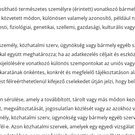
osítható természetes személyre (érintett) vonatkozó bármel
y közvetett módon, különösen valamely azonosító, például 
ti, fiziológiai, genetikai, szellemi, gazdasági, kulturális v
 személy, közhatalmi szerv, ügynökség vagy bármely egyéb 
kal együtt meghatározza; ha az adatkezelés céljait és eszköz
kijelölésére vonatkozó különös szempontokat az uniós vagy 
akaratának önkéntes, konkrét és megfelelő tájékoztatáson al
st félreérthetetlenül kifejező cselekedet útján jelzi, hogy b
n sérülése, amely a továbbított, tárolt vagy más módon kez
, megváltoztatását, jogosulatlan közlését vagy az azokhoz 
mély, közhatalmi szerv, ügynökség vagy bármely egyéb szerv,
 fél-e. Azon közhatalmi szervek, amelyek egy egyedi vizsgálat