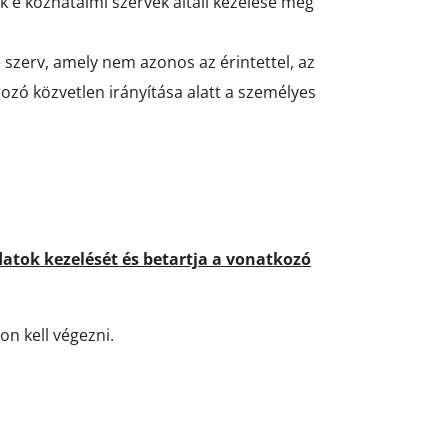
e közhatalmi szervek általi kezelése meg
szerv, amely nem azonos az érintettel, az
gozó közvetlen irányítása alatt a személyes
datok kezelését és betartja a vonatkozó
n kell végezni.