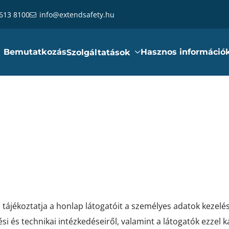
 613 8100
info@extendsafety.hu
Bemutatkozás
Hasznos információ
Szolgáltatások
ájékoztatja a honlap látogatóit a személyes adatok kezelés
és technikai intézkedéseiről, valamint a látogatók ezzel ka