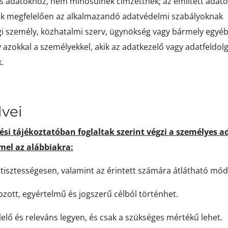
adatokhoz, nem minősülnek címzettnek; az említett adatok 
ainak megfelelően az alkalmazandó adatvédelmi szabályoknak
i személy, közhatalmi szerv, ügynökség vagy bármely egyéb 
 azokkal a személyekkel, akik az adatkezelő vagy adatfeldol
.
lvei
lési tájékoztatóban foglaltak szerint végzi a személyes a
mel az alábbiakra:
tisztességesen, valamint az érintett számára átlátható módo
zott, egyértelmű és jogszerű célból történhet.
elő és releváns legyen, és csak a szükséges mértékű lehet.