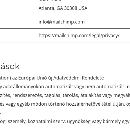
Atlanta, GA 30308 USA
info@mailchimp.com
https://mailchimp.com/legal/privacy/
zások
tion) az Európai Unió új Adatvédelmi Rendelete
y adatállományokon automatizált vagy nem automatizált m
zítés, rendszerezés, tagolás, tárolás, átalakítás vagy megvál
sztés vagy egyéb módon történő hozzáférhetővé tétel útján,
s
jogi személy, közhatalmi szerv, ügynökség vagy bármely eg