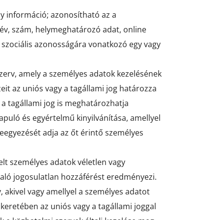
y információ; azonosítható az a
név, szám, helymeghatározó adat, online
agy szociális azonosságára vonatkozó egy vagy
szerv, amely a személyes adatok kezelésének
eit az uniós vagy a tagállami jog határozza
a tagállami jog is meghatározhatja
apuló és egyértelmű kinyilvánítása, amellyel
eleegyezését adja az őt érintő személyes
elt személyes adatok véletlen vagy
való jogosulatlan hozzáférést eredményezi.
 akivel vagy amellyel a személyes adatot
 keretében az uniós vagy a tagállami joggal