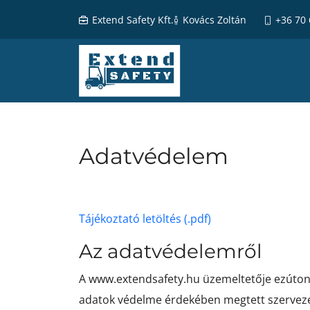
Extend Safety Kft.
Kovács Zoltán
+36 70
Adatvédelem
Tájékoztató letöltés (.pdf)
Az adatvédelemről
A www.extendsafety.hu üzemeltetője ezúton t
adatok védelme érdekében megtett szervezési 