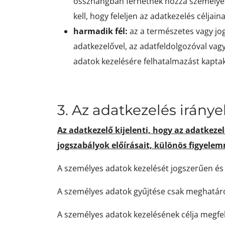
összhangban férhetnek hozzá személyes 
kell, hogy feleljen az adatkezelés célj
harmadik fél:
az a természetes vagy jog
adatkezelővel, az adatfeldolgozóval vagy
adatok kezelésére felhatalmazást kaptak
3. Az adatkezelés iránye
Az adatkezelő kijelenti, hogy az adatkeze
jogszabályok előírásait, különös figyelem
A személyes adatok kezelését jogszerűen és 
A személyes adatok gyűjtése csak meghatáro
A személyes adatok kezelésének célja megfel