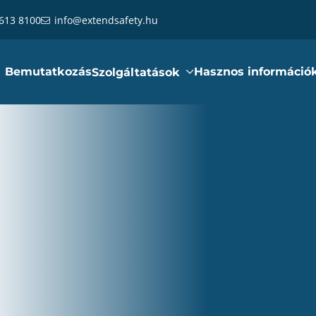
 613 8100
info@extendsafety.hu
Bemutatkozás
Hasznos információ
Szolgáltatások