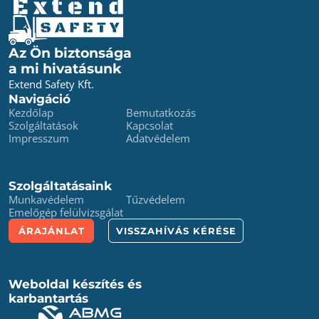
Az Ön biztonsága
a mi hivatásunk
Extend Safety Kft.
Navigáció
Kezdőlap
Bemutatkozás
Szolgáltatások
Kapcsolat
Impresszum
Adatvédelem
Szolgáltatásaink
Munkavédelem
Tűzvédelem
Emelőgép felülvizsgálat
ÁRAJÁNLAT
VISSZAHÍVÁS KÉRÉSE
Weboldal készítés és
karbantartás