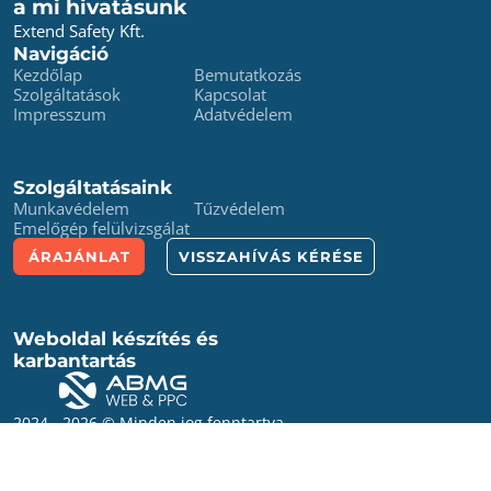
a mi hivatásunk
Extend Safety Kft.
Navigáció
Kezdőlap
Bemutatkozás
Szolgáltatások
Kapcsolat
Impresszum
Adatvédelem
Szolgáltatásaink
Munkavédelem
Tűzvédelem
Emelőgép felülvizsgálat
ÁRAJÁNLAT
VISSZAHÍVÁS KÉRÉSE
Weboldal készítés és
karbantartás
2024 - 2026 © Minden jog fenntartva
extendsafety.hu