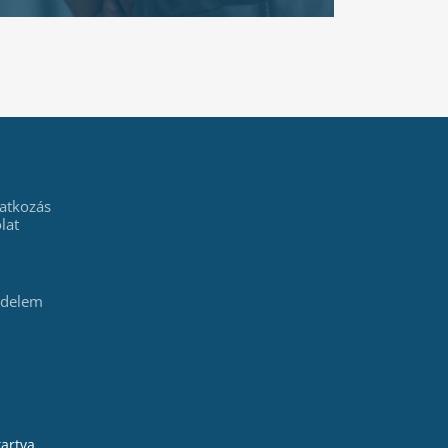
atkozás
lat
édelem
artva