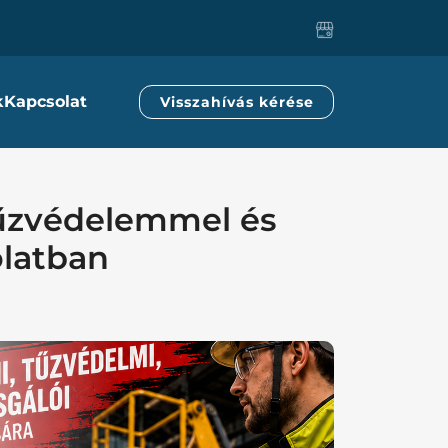
k
Kapcsolat
Visszahívás kérése
űzvédelemmel és
olatban