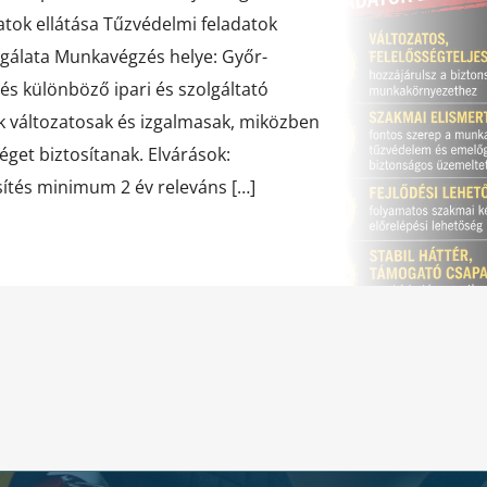
atok ellátása Tűzvédelmi feladatok
sgálata Munkavégzés helye: Győr-
különböző ipari és szolgáltató
ok változatosak és izgalmasak, miközben
éget biztosítanak. Elvárások:
ítés minimum 2 év releváns […]