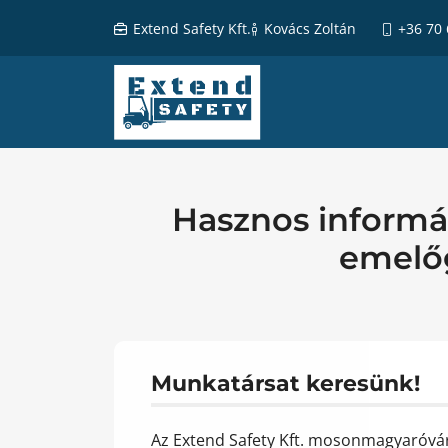
Extend Safety Kft.
Kovács Zoltán
+36 70
Hasznos inform
emelőg
Munkatársat keresünk!
Az Extend Safety Kft. mosonmagyaróvári