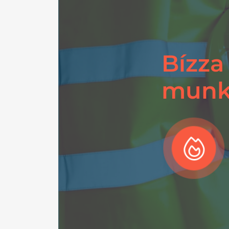
Bízza
munka