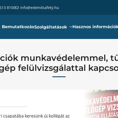
 613 8100
info@extendsafety.hu
Bemutatkozás
Hasznos információ
Szolgáltatások
ációk munkavédelemmel, t
ép felülvizsgálattal kapcs
 csapatába keresünk új kollégát az