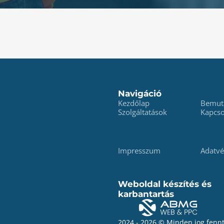
Navigáció
Kezdőlap
Bemut
Szolgáltatások
Kapcso
Impresszum
Adatv
Weboldal készítés és
karbantartás
2024 - 2026 © Minden jog fennt