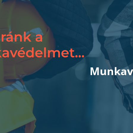
 ránk a
védelmet...
Munkav