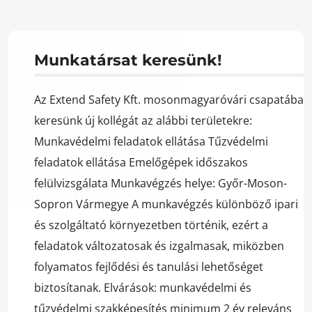
Munkatársat keresünk!
Az Extend Safety Kft. mosonmagyaróvári csapatába
keresünk új kollégát az alábbi területekre:
Munkavédelmi feladatok ellátása Tűzvédelmi
feladatok ellátása Emelőgépek időszakos
felülvizsgálata Munkavégzés helye: Győr-Moson-
Sopron Vármegye A munkavégzés különböző ipari
és szolgáltató környezetben történik, ezért a
feladatok változatosak és izgalmasak, miközben
folyamatos fejlődési és tanulási lehetőséget
biztosítanak. Elvárások: munkavédelmi és
tűzvédelmi szakképesítés minimum 2 év releváns