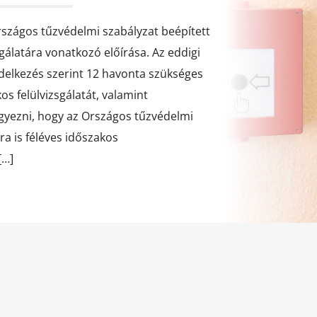
rszágos tűzvédelmi szabályzat beépített
gálatára vonatkozó előírása. Az eddigi
ndelkezés szerint 12 havonta szükséges
os felülvizsgálatát, valamint
egyezni, hogy az Országos tűzvédelmi
a is féléves időszakos
[…]