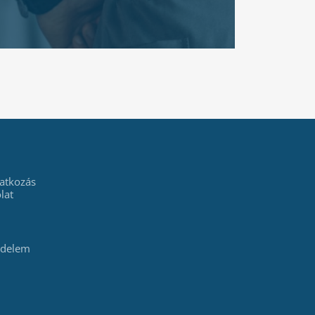
atkozás
lat
édelem