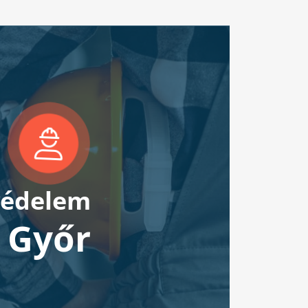
édelem
Győr