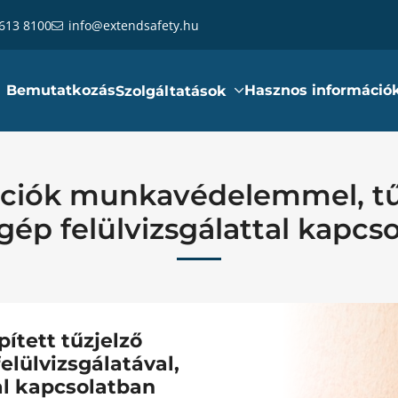
 613 8100
info@extendsafety.hu
Bemutatkozás
Hasznos információ
Szolgáltatások
ációk munkavédelemmel, t
ép felülvizsgálattal kapcs
ített tűzjelző
elülvizsgálatával,
al kapcsolatban