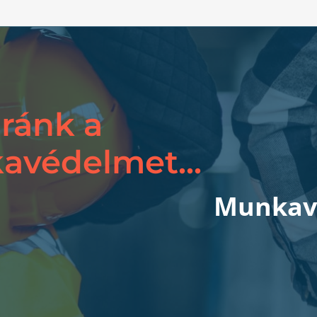
 ránk a
védelmet...
Munkav