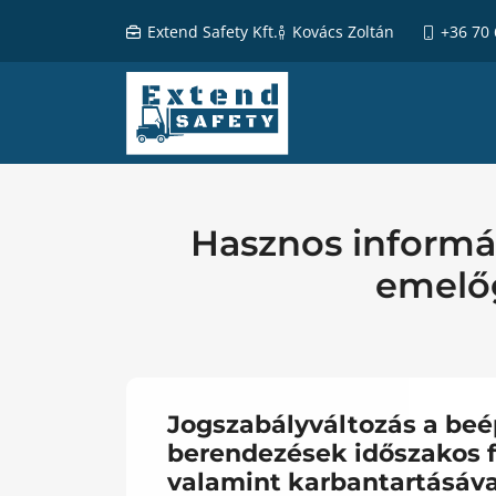
Extend Safety Kft.
Kovács Zoltán
+36 70
Hasznos inform
emelőg
Jogszabályváltozás a beép
berendezések időszakos f
valamint karbantartásáv