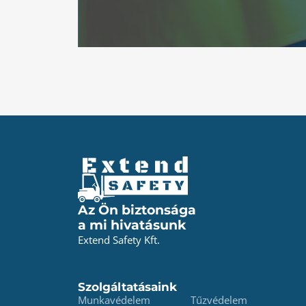
Az Ön biztonsága
a mi hivatásunk
Extend Safety Kft.
Szolgáltatásaink
Munkavédelem
Tűzvédelem