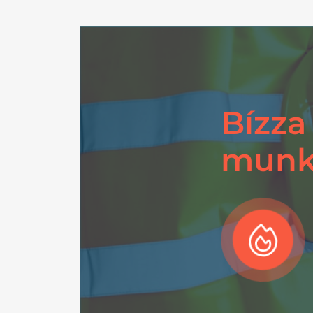
Bízza
munka