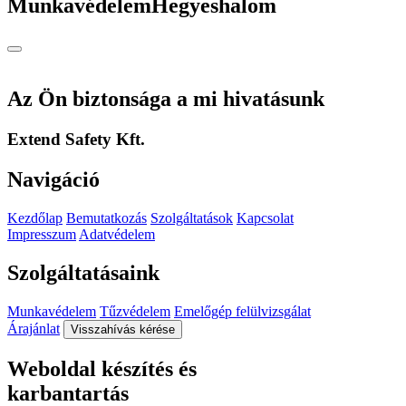
Munkavédelem
Hegyeshalom
Az Ön biztonsága a mi hivatásunk
Extend Safety Kft.
Navigáció
Kezdőlap
Bemutatkozás
Szolgáltatások
Kapcsolat
Impresszum
Adatvédelem
Szolgáltatásaink
Munkavédelem
Tűzvédelem
Emelőgép felülvizsgálat
Árajánlat
Visszahívás kérése
Weboldal készítés és
karbantartás