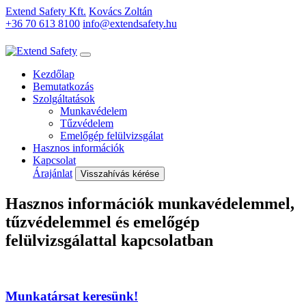
Extend Safety Kft.
Kovács Zoltán
+36 70 613 8100
info@extendsafety.hu
Kezdőlap
Bemutatkozás
Szolgáltatások
Munkavédelem
Tűzvédelem
Emelőgép felülvizsgálat
Hasznos információk
Kapcsolat
Árajánlat
Visszahívás kérése
Hasznos információk munkavédelemmel,
tűzvédelemmel és emelőgép
felülvizsgálattal kapcsolatban
Munkatársat keresünk!