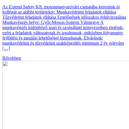
Az Extend Safety Kft. mosonmagyaróvári csapatába keresünk új
kollégát az alábbi területekre: Munkavédelmi feladatok ellátása
Tűzvédelmi feladatok ellátása Emelőgépek időszakos felülvizsgálata
Munkavégzés helye: Győr-Moson-Sopron Vármegye A
munkavégzés különböző ipari és szolgáltató környezetben történik,
ezért a feladatok változatosak és izgalmasak, miközben folyamatos
fejlődési és tanulási lehetőséget biztosítanak. Elvárások:
munkavédelmi és tűzvédelmi szakképesítés minimum 2 év releváns
[…]
Bővebben