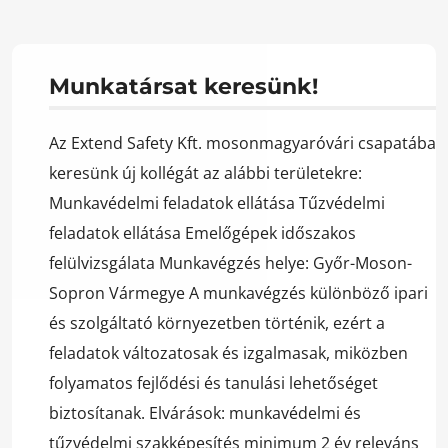
Munkatársat keresünk!
Az Extend Safety Kft. mosonmagyaróvári csapatába
keresünk új kollégát az alábbi területekre:
Munkavédelmi feladatok ellátása Tűzvédelmi
feladatok ellátása Emelőgépek időszakos
felülvizsgálata Munkavégzés helye: Győr-Moson-
Sopron Vármegye A munkavégzés különböző ipari
és szolgáltató környezetben történik, ezért a
feladatok változatosak és izgalmasak, miközben
folyamatos fejlődési és tanulási lehetőséget
biztosítanak. Elvárások: munkavédelmi és
tűzvédelmi szakképesítés minimum 2 év releváns