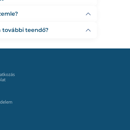
szemle?
a további teendő?
atkozás
lat
édelem