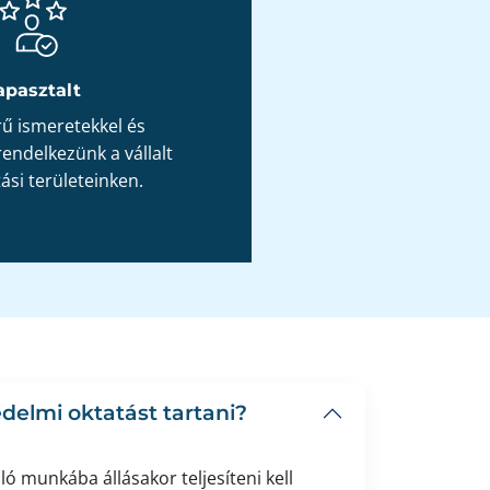
Megbíz
apasztalt
Tartjuk a szavunk
garanciát vállalunk,
rű ismeretekkel és
az feltétlenül be
rendelkezünk a vállalt
tási területeinken.
delmi oktatást tartani?
ó munkába állásakor teljesíteni kell