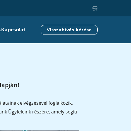
k
Kapcsolat
Visszahívás kérése
lapján!
atainak elvégzésével foglalkozik.
nk Ügyfeleink részére, amely segíti