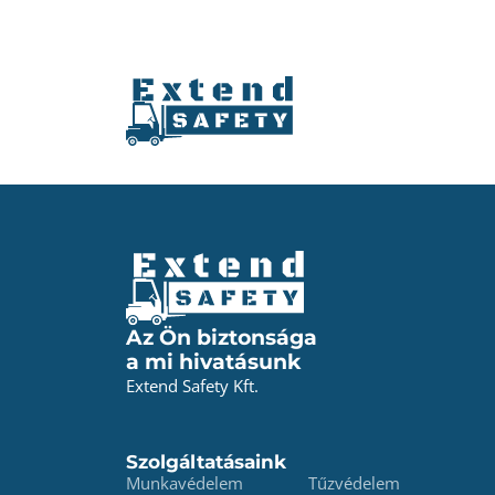
Az Ön biztonsága
a mi hivatásunk
Extend Safety Kft.
Szolgáltatásaink
Munkavédelem
Tűzvédelem