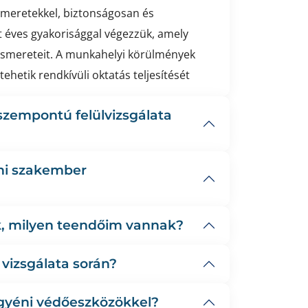
smeretekkel, biztonságosan és
t éves gyakorisággal végezzük, amely
 ismereteit. A munkahelyi körülmények
hetik rendkívüli oktatás teljesítését
szempontú felülvizsgálata
mi szakember
k, milyen teendőim vannak?
vizsgálata során?
egyéni védőeszközökkel?