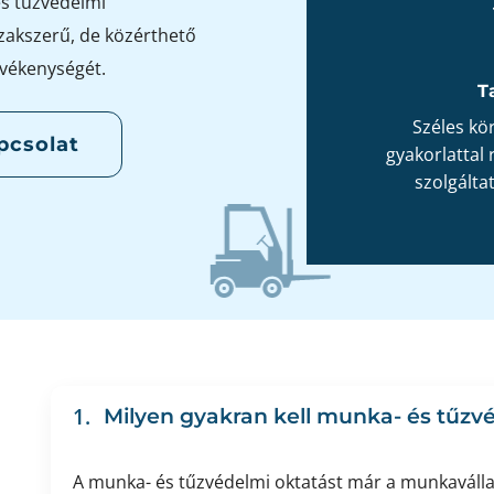
és tűzvédelmi
zakszerű, de közérthető
evékenységét.
T
Széles kö
pcsolat
gyakorlattal 
szolgálta
1.
Milyen gyakran kell munka- és tűzvé
A munka- és tűzvédelmi oktatást már a munkavállal