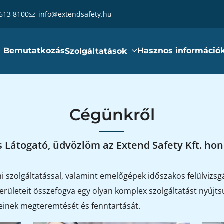
 613 8100
info@extendsafety.hu
Bemutatkozás
Hasznos információ
Szolgáltatások
Cégünkről
 Látogató, üdvözlöm az Extend Safety Kft. hon
zolgáltatással, valamint emelőgépek időszakos felülvizsgál
rületeit összefogva egy olyan komplex szolgáltatást nyújtsu
einek megteremtését és fenntartását.