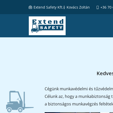
Extend Safety Kft.
Kovács Zoltán
+36 70
Kedves
Cégünk munkavédelmi és tűzvédelmi s
Célunk az, hogy a munkabiztonság te
a biztonságos munkavégzés feltétel