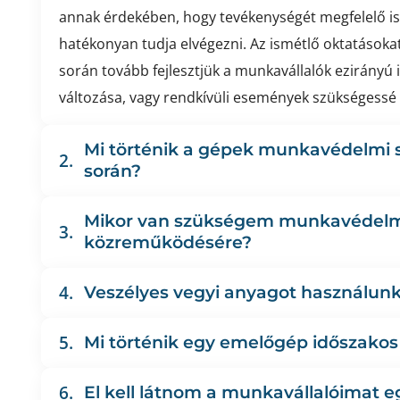
annak érdekében, hogy tevékenységét megfelelő i
hatékonyan tudja elvégezni. Az ismétlő oktatásoka
során tovább fejlesztjük a munkavállalók ezirányú
változása, vagy rendkívüli események szükségessé te
Mi történik a gépek munkavédelmi 
2.
során?
Mikor van szükségem munkavédel
3.
közreműködésére?
4.
Veszélyes vegyi anyagot használun
5.
Mi történik egy emelőgép időszakos 
6.
El kell látnom a munkavállalóimat 