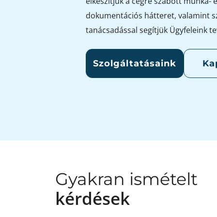
elkészítjük a cégre szabott munka- 
dokumentációs hátteret, valamint s
tanácsadással segítjük Ügyfeleink t
Szolgáltatásaink
Ka
Gyakran ismételt
kérdések